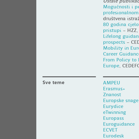
Ostale publika
Mogućnosti i p
profesionalnom
društvena istra
80 godina cjelo
pristupi
– HZZ, 
Lifelong guidan
prospects
– CE
Mobility in Eu
Career Guidanc
From Policy to 
Europe
, CEDEF
Sve teme
AMPEU
Erasmus+
Znanost
Europske snage 
Eurydice
eTwinning
Europass
Euroguidance
ECVET
Eurodesk