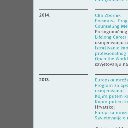
2014.
CBS Zbornik
Erasmus+: Prog
Counselling Me
Prekograničnog
Lifelong Career
usmjeravanju u 
Istraživanje ka
profesionalnog
Open the World
savjetovanju na
2013.
Europska mreža
Program za cjel
usmjeravanju
Kojim putem kr
Kojim putem k
Hrvatskoj
Europska mreža
Savjetovanje o 