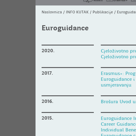
Naslovnica
/
INFO KUTAK
/
Publikacije
/
Euroguida
Euroguidance
2020.
Cjeloživotno pr
Cjeloživotno pr
2017.
Erasmus+: Prog
Euroguidance i
usmjeravanju
2016.
Brošura Uvod u
2015.
Euroguidance I
Career Guidance
Individual Bene
Euroguidance sa