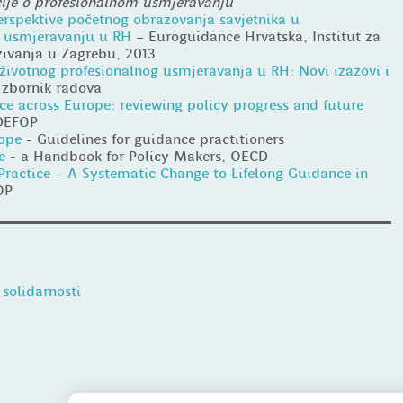
cije o profesionalnom usmjeravanju
erspektive početnog obrazovanja savjetnika u
 usmjeravanju u RH
– Euroguidance Hrvatska, Institut za
živanja u Zagrebu, 2013.
životnog profesionalnog usmjeravanja u RH: Novi izazovi i
zbornik radova
ce across Europe: reviewing policy progress and future
DEFOP
rope
- Guidelines for guidance practitioners
e
- a Handbook for Policy Makers, OECD
Practice – A Systematic Change to Lifelong Guidance in
OP
solidarnosti