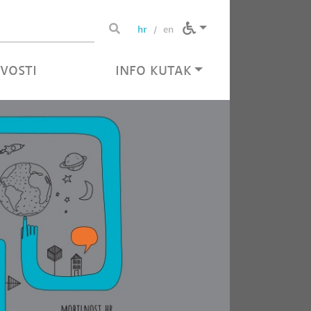
tragu
Pretražite stranice
hr
en
/
VOSTI
INFO KUTAK