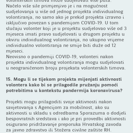
volonterskih timova može sudjelovati više puta.
Načelo više sile primjenjivo je i na mogućnost
sudjelovanja u više od jednog projekta individualnog
volontiranja, no samo ako je prekid projekta izravno i
isključivo povezan s pandemijom COVID-19. U tom
slučaju volonter koji je u projektu sudjelovao više od 3
mjeseca imati pravo sudjelovati u drugom projektu u
okviru individualnog volontiranja, no ukupno vrijeme
individualno volontiranja ne smije biti duže od 12
mjeseci.
Neovisno o pandemiji COVID-19, volonteri nakon
projekta individualnog volontiranja mogu sudjelovati
u neograničenom broju projekata volonterskih timova.
15. Mogu li se tijekom projekta mijenjati aktivnosti
volontera kako bi se prilagodile pružanju pomoći
potrebitima u kontekstu pandermija koronavirusa?
Projekti mogu prilagoditi svoje aktivnosti nakon
savjetovanja s Agencijom za mobilnost, ako su
aktivnosti u skladu s odredbama Sporazuma o dodjeli
bespovratnih sredstava i ako je pri provedbi aktivnosti
osigurano pridržavanje preporuka Hrvatskog zavoda
za javno zdravstvo ili Stožera civilne zaštite RH.