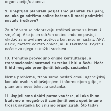
organizacije/ustanove.
9. Unaprijed planirani posjet smo planirali za lipanj,
no, ako ga održimo online hoćemo li moći podmiriti
nastale troškove?
Za APV vam se odobravaju troškovi samo za hranu i
smještaj. Ako je on održan online onda ne postoji
okidač za pravdanje troškova koji nisu ni nastali. APV,
dakle, možete održati online, ali u završnom izvješću
nećete za njega zatražiti sredstva.
10. Trenutno provodimo online konzultacije, a
transnacionalni sastanci su trebali biti u Beču. Hoće
li biti moguće promijeniti lokaciju sastanka?
Nema problema, treba samo poslati email agencijskoj
kontakt osobi s objašnjenjem i informacijom gdje je
planirana nova lokacija sastanka.
11. Uspjeli smo dobiti putne vaučere, ali ako ih ne
budemo u mogućnosti zamijeniti onda opet imamo
trošak sastanka koji nismo organizirali. Što tada?