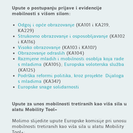
Upute o postupanju prijave i evidencije
mobilnosti s višom silom:
Odgoj i opće obrazovanje
(KA101 i KA219,
KA229)
Strukovno obrazovanje i osposobljavanje
(KA102
i KA116)
Visoko obrazovanje
(KA103 i KA107)
Obrazovanje odraslih
(KA104)
Razmjene mladih i mobilnosti osoblja koja rade
s mladima
(KA105);
Europska voloterska služba
(KA125)
Podrška reformi politika, kroz projekte Dijaloga
s mladima
(KA347)
Europske snage solidarnosti
Upute za unos mobilnosti tretiranih kao viša sila u
alatu Mobility Tool+
Molimo slijedite upute Europske komisije pri unosu
mobilnosti tretiranih kao viša sila u alatu Mobility
Tool+: