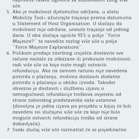
napravite raskid ugovora sa sudionikom zbog više
sile.
Ako je mobilnost djelomično održana, u alatu
Mobility Tool+ ažurirajte trajanje prema datumima
u Statement of Host Organisation. U slučaju da
mobilnost nije održana, unesite trajanje od jednog
dana. U oba slučaja upišite YES u polje ''Force
Majeure?'' te navedite razlog više sile u polje
''Force Majeure Explanations''.
Prilikom predaje završnog izvješća dostavite sve
račune nastale za otkazane ili prekinute mobilnosti
radi više sile za koje niste mogli ostvariti
refundaciju. Ako na samom računu nije navedena
potvrda o plaćanju, molimo dostaviti dodatno
potvrdu o plaćanju u obliku izvoda. Također
obvezno je dostaviti i službenu izjavu o
nemogućnosti refundacije troškova ovjerenu od
strane zakonskog predstavnika vaše ustanove
(dovoljna je jedna izjava po projektu u kojoj će biti
navedeni svi slučajevi više sile za koje nije bilo
moguće ostvariti refundaciju troška od strane
dobavljača).
Svaki slučaj više sile razmatrat će se pojedinačno.