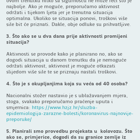
ovom trenutku nitko sa sigurnošću ne može reći što je
najbolje. Ako je moguće, preporučamo aktivnost
održati i tijekom ljeta jer je trenutna situacija
optimalna. Ukoliko se situacija ponovi, troškovi više
sile bit će priznati. Dakle, obje odluke su prihvatljive.
3. Što ako se u dva dana prije aktivnosti promijeni
situacija?
Aktivnosti se provode kako je planirano no, ako se
dogodi situacija u danom trenutku da je nemoguće
održati aktivnost, aktivnost je moguće otkazati
slijedom više sile te se priznaju nastali troškovi.
4. Što je s okupljanjima koja su veća od 40 osoba?
Nacionalni stožer nastavio je s ublažavanjem mjera,
stoga, svakako preporučamo praćenje uputa i
smjernica:
https://www.hzjz.hr/sluzba-
epidemiologija-zarazne-bolesti/koronavirus-najnovije-
preporuke/
5. Planirali smo provedbu projekata u kolovozu. Što
ako se, primjerice, dogodi da su granice zemlje iz