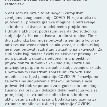
radionice?
S obzirom na različite situacije u europskim
zemljama zbog pandemije COVID-19 koje utječu na
putovanje i prelaske granica moguće je održavanje
„hibridnih“ aktivnosti u odobrenim projektima.
Hibridna aktivnost podrazumijeva da dio sudionika
sudjeluje fizički na aktivnosti, a dio virtualno. Time
dio sudionika koji može putovati u zemlju u kojoj se
održava aktivnost dolazi na aktivnost, a sudionici koji
ne mogu putovati sudjeluju virtualno na aktivnosti. Za
sudionike koji dolaze fizički na aktivnost priznaju se
puni paušali u skladu s odobrenim u projektnoj
prijavi dok za sudionike koji sudjeluju virtualno
priznaje se potpora za virtualno sudjelovanje u skladu
s potpisanim Dodatkom sporazumu za virtualne
mobilnosti uslijed pandemije COVID-19. Ponavljamo,
za virtualno sudjelovanje troškovi putovanja nisu
prihvatljivi dok se potpora za organizaciju umanjuje.
Financijska pravila i dokazna dokumentacija koja se
primjenjuje za virtualne sudionike u hibridnim
aktivnostima sadržana su u Dodatku sporazuma za
virtualne mobilnosti uslijed pandemije COVID19