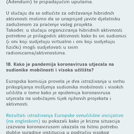
(Adendum) te pripadajućim uputama.
U slučaju da se odlučite za održavanje hibridnih
aktivnosti molimo da se unaprijed javite djelatniku
zaduženom za praćenje vašeg projekta.
Također, u slučaju organiziranja hibridnih aktivnosti
potrebno je prilagoditi aktivnosti kako bi svi sudionici
(i oni koji sudjeluju virtualno i oni koji sudjeluju
fizički) mogli sudjelovati u svim
radionicama/aktivnostima.
18. Kako je pandemija koronavirusa utjecala na
sudionike mobilnosti i visoka učilišta?
Europska komisija provela je dva istraživanja u svrhu
prikupljanja mišljenja sudionika mobilnosti i visokih
učilišta o tome kako je epidemija koronavirusa
utjecala na uobičajeni tijek njihovih projekata i
aktivnosti.
Rezultati istraživanja Europske sveučilišne inicijative
(na engleskom)
su pokazali kako je krizna situacija
izazvana koronavirusom ukazala na hitnu potrebu
dublje suradnje institucija u području visokog