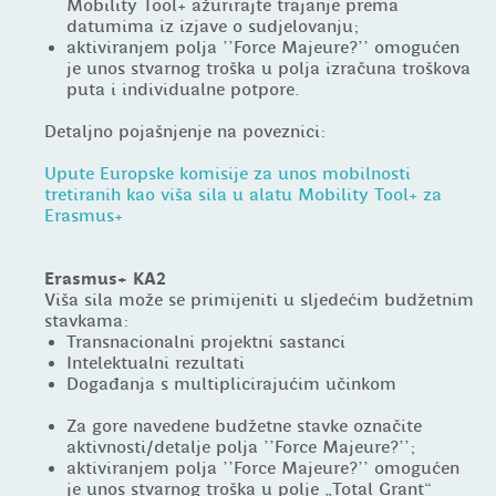
Mobility Tool+ ažurirajte trajanje prema
datumima iz izjave o sudjelovanju;
aktiviranjem polja ''Force Majeure?'' omogućen
je unos stvarnog troška u polja izračuna troškova
puta i individualne potpore.
Detaljno pojašnjenje na poveznici:
Upute Europske komisije za unos mobilnosti
tretiranih kao viša sila u alatu Mobility Tool+ za
Erasmus+
Erasmus+ KA2
Viša sila može se primijeniti u sljedećim budžetnim
stavkama:
Transnacionalni projektni sastanci
Intelektualni rezultati
Događanja s multiplicirajućim učinkom
Za gore navedene budžetne stavke označite
aktivnosti/detalje polja ''Force Majeure?'';
aktiviranjem polja ''Force Majeure?'' omogućen
je unos stvarnog troška u polje „Total Grant“