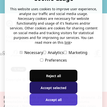
This website uses cookies to improve user experience,
analyse our traffic and social media usage.
Necessary cookies are necessary for webiste
functionality and usage of it's features and/or
services. Other cookies are cookies for sharing content
on social media and tracking visitors for statistical
Contacts
purposes and for improving our services. You can
Postavke kolačića
read more on this
link
>
Necessary
Analytics
Marketing
Preferences
Reject all
Copyright © 2018 AMPEU
Accept selected
Poštovani, gledate arhiviranu verziju starih stranica. Za
Accept all
trenutačno aktualne informacije o djelatnostima
Agencije i Natječajima, molimo posjetite našu novu