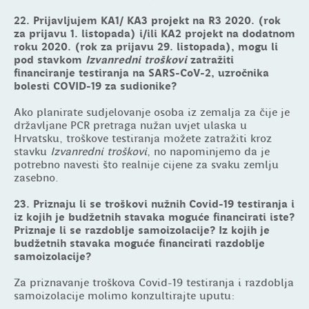
22. Prijavljujem KA1/ KA3 projekt na R3 2020. (rok
za prijavu 1. listopada) i/ili KA2 projekt na dodatnom
roku 2020. (rok za prijavu 29. listopada), mogu li
pod stavkom
Izvanredni
troškovi
zatražiti
financiranje testiranja na SARS-CoV-2, uzročnika
bolesti COVID-19 za sudionike?
Ako planirate sudjelovanje osoba iz zemalja za čije je
državljane PCR pretraga nužan uvjet ulaska u
Hrvatsku, troškove testiranja možete zatražiti kroz
stavku
Izvanredni
troškovi
, no napominjemo da je
potrebno navesti što realnije cijene za svaku zemlju
zasebno.
23. Priznaju li se troškovi nužnih Covid-19 testiranja i
iz kojih je budžetnih stavaka moguće financirati iste?
Priznaje li se razdoblje samoizolacije? Iz kojih je
budžetnih stavaka moguće financirati razdoblje
samoizolacije?
Za priznavanje troškova Covid-19 testiranja i razdoblja
samoizolacije molimo konzultirajte uputu: