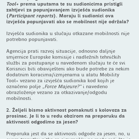
Tool+
prema uputama te su sudionicima pristigli
zahtjevi za popunjavanjem izvješća sudionika
(
Participant reports
). Moraju li sudionici ova
izvješća popunjavati ako se mobilnost nije održala?
Izvješća sudionika u slučaju otkazane mobilnosti nije
potrebno popunjavati.
Agencija prati razvoj situacije, odnosno daljnje
smjernice Europske komisije i nadležnih tehničkih
službi za postupanje u navedenom slučaju te će svi
Korisnici biti obaviješteni ako bude potrebe za nekim
dodatnim koracima/izmjenama u alatu Mobility
Tool+ vezano za izvješća sudionika kod kojih je
označeno polje
„Force Majeure?“
i navedeno
obrazloženje vezano za otkazivanje/odgodu
mobilnosti.
2. Željeli bismo aktivnost pomaknuti s kolovoza za
prosinac. Je li to u redu obzirom na preporuku da
aktivnosti odgodimo za jesen?
Preporuka jest da se aktivnosti odgode za jesen, no, u