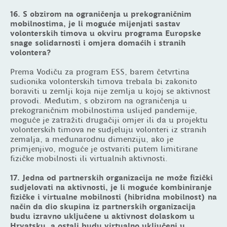
16. S obzirom na ograničenja u prekograničnim
mobilnostima, je li moguće mijenjati sastav
volonterskih timova u okviru programa Europske
snage solidarnosti i omjera domaćih i stranih
volontera?
Prema Vodiču za program ESS, barem četvrtina
sudionika volonterskih timova trebala bi zakonito
boraviti u zemlji koja nije zemlja u kojoj se aktivnost
provodi. Međutim, s obzirom na ograničenja u
prekograničnim mobilnostima uslijed pandemije,
moguće je zatražiti drugačiji omjer ili da u projektu
volonterskih timova ne sudjeluju volonteri iz stranih
zemalja, a međunarodnu dimenziju, ako je
primjenjivo, moguće je ostvariti putem limitirane
fizičke mobilnosti ili virtualnih aktivnosti.
17. Jedna od partnerskih organizacija ne može fizički
sudjelovati na aktivnosti, je li moguće kombiniranje
fizičke i virtualne mobilnosti (hibridna mobilnost) na
način da dio skupina iz partnerskih organizacija
budu izravno uključene u aktivnost dolaskom u
Hrvatsku, a ostali budu virtualno uključeni u