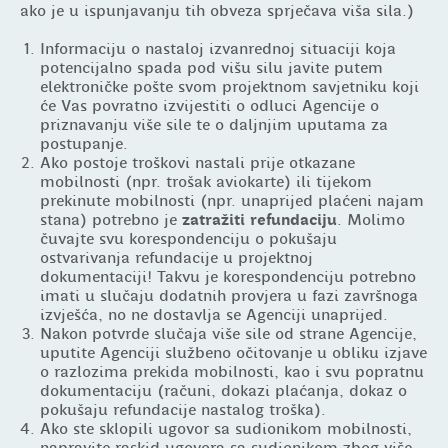
ako je u ispunjavanju tih obveza sprječava viša sila.)
Informaciju o nastaloj izvanrednoj situaciji koja
potencijalno spada pod višu silu javite putem
elektroničke pošte svom projektnom savjetniku koji
će Vas povratno izvijestiti o odluci Agencije o
priznavanju više sile te o daljnjim uputama za
postupanje.
Ako postoje troškovi nastali prije otkazane
mobilnosti (npr. trošak aviokarte) ili tijekom
prekinute mobilnosti (npr. unaprijed plaćeni najam
stana) potrebno je
zatražiti refundaciju
. Molimo
čuvajte svu korespondenciju o pokušaju
ostvarivanja refundacije u projektnoj
dokumentaciji! Takvu je korespondenciju potrebno
imati u slučaju dodatnih provjera u fazi završnoga
izvješća, no ne dostavlja se Agenciji unaprijed.
Nakon potvrde slučaja više sile od strane Agencije,
uputite Agenciji službeno očitovanje u obliku izjave
o razlozima prekida mobilnosti, kao i svu popratnu
dokumentaciju (računi, dokazi plaćanja, dokaz o
pokušaju refundacije nastalog troška).
Ako ste sklopili ugovor sa sudionikom mobilnosti,