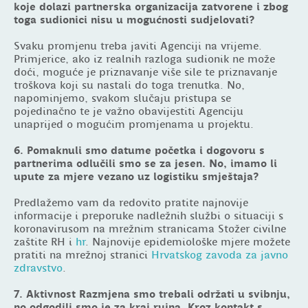
koje dolazi partnerska organizacija zatvorene i zbog
toga sudionici nisu u mogućnosti sudjelovati?
Svaku promjenu treba javiti Agenciji na vrijeme.
Primjerice, ako iz realnih razloga sudionik ne može
doći, moguće je priznavanje više sile te priznavanje
troškova koji su nastali do toga trenutka. No,
napominjemo, svakom slučaju pristupa se
pojedinačno te je važno obavijestiti Agenciju
unaprijed o mogućim promjenama u projektu.
6. Pomaknuli smo datume početka i dogovoru s
partnerima odlučili smo se za jesen. No, imamo li
upute za mjere vezano uz logistiku smještaja?
Predlažemo vam da redovito pratite najnovije
informacije i preporuke nadležnih službi o situaciji s
koronavirusom na mrežnim stranicama Stožer civilne
zaštite RH i
hr
. Najnovije epidemiološke mjere možete
pratiti na mrežnoj stranici
Hrvatskog zavoda za javno
zdravstvo
.
7. Aktivnost Razmjena smo trebali održati u svibnju,
no odgodili smo je za kraj rujna. Kroz kontakt s