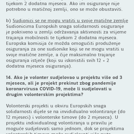
tijekom 2 dodatna mjeseca. Ako im osiguranje nije
potrebno u matičnoj zemlji, ono se može obustaviti.
b)
Sudionici se ne mogu vratiti u svoje matične zemlje
Sudionicima Europskih snaga solidarnosti osiguranje
je pokriveno u zemlji održavanja aktivnosti za vrijeme
trajanja mobilnosti te tijekom 2 dodatna mjeseca.
Europska komisija će možda omogućiti produženje
osiguranja za one sudionike koji se ne mogu vratiti u
svoje matične zemlje, a čije maksimalno trajanje
osiguranja istječe (koji su iskoristili svih 12 + 2
dodatna mjeseca osiguranja).
14. Ako je volonter sudjelovao u projektu više od 3
mjeseca, ali je projekt prekinut zbog pandemije
koronarvirusa COVID-19, može li sudjelovati u
drugim volonterskim projektima?
Volonterski projekti u okviru Europskih snaga
solidarnosti dijele se na invididualno volontiranje (do
12 mjeseci) i volonterske timove (do 2 mjeseca). U
projektu individualnog volontiranja u pravilu je
moguće sudjelovati samo jednom, dok se projektima