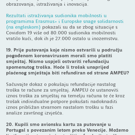
obrazovanja, istraživanja i inovacija.
Rezultati istraživanja sudionika mobilnosti u
programima Erasmus+ i Europske snage solidarnosti
(na engleskom)
pokazali su da se zbog situacije s
Covidom 19 više od 80.000 sudionika mobilnosti
vratilo kući, dok ih je 27.000 ostalo u inozemstvu.
19. Prije putovanja koje nismo ostvarili u području
pogođenom koronavirusom morali smo platiti
smještaj. Nismo uspjeli ostvariti refundaciju
spomenutog troška. Hoće li trošak unaprijed
plaćenog smještaja biti refundiran od strane AMPEU?
Sačuvajte dokaz o pokušaju refundacije nastalog
troška te račune za smještaj. AMPEU će ustanoviti
iznos troška za smještaj na temelju računa te će kroz
trošak individualne potpore pokušati nadoknaditi
iznos približan stvarnom nastalom trošku u fazi
analize završnog izvješća.
20. Kupili smo avionsku kartu za putovanje u
Portugal s povezanim letom preko Venecije. Možemo