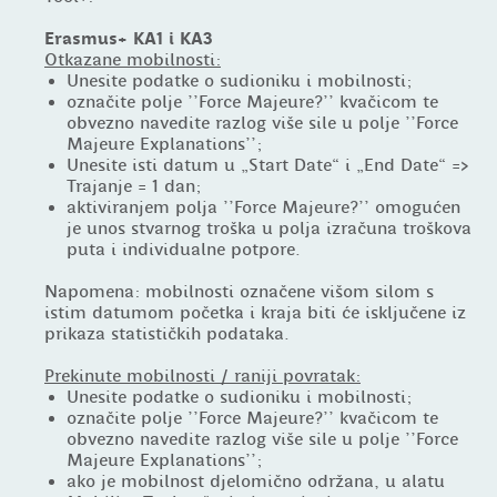
Erasmus+ KA1 i KA3
Otkazane mobilnosti:
Unesite podatke o sudioniku i mobilnosti;
označite polje ''Force Majeure?'' kvačicom te
obvezno navedite razlog više sile u polje ''Force
Majeure Explanations'';
Unesite isti datum u „Start Date“ i „End Date“ =>
Trajanje = 1 dan;
aktiviranjem polja ''Force Majeure?'' omogućen
je unos stvarnog troška u polja izračuna troškova
puta i individualne potpore.
Napomena: mobilnosti označene višom silom s
istim datumom početka i kraja biti će isključene iz
prikaza statističkih podataka.
Prekinute mobilnosti / raniji povratak:
Unesite podatke o sudioniku i mobilnosti;
označite polje ''Force Majeure?'' kvačicom te
obvezno navedite razlog više sile u polje ''Force
Majeure Explanations'';
ako je mobilnost djelomično održana, u alatu