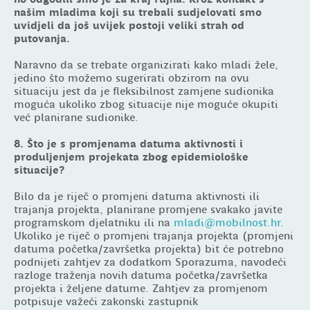
našim mladima koji su trebali sudjelovati smo
uvidjeli da još uvijek postoji veliki strah od
putovanja.
Naravno da se trebate organizirati kako mladi žele,
jedino što možemo sugerirati obzirom na ovu
situaciju jest da je fleksibilnost zamjene sudionika
moguća ukoliko zbog situacije nije moguće okupiti
već planirane sudionike.
8. Što je s promjenama datuma aktivnosti i
produljenjem projekata zbog epidemiološke
situacije?
Bilo da je riječ o promjeni datuma aktivnosti ili
trajanja projekta, planirane promjene svakako javite
programskom djelatniku ili na
mladi@mobilnost.hr
.
Ukoliko je riječ o promjeni trajanja projekta (promjeni
datuma početka/završetka projekta) bit će potrebno
podnijeti zahtjev za dodatkom Sporazuma, navodeći
razloge traženja novih datuma početka/završetka
projekta i željene datume. Zahtjev za promjenom
potpisuje važeći zakonski zastupnik