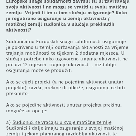
Europske snage solidarnosti završili su ili završavaju
svoju aktivnost i ne mogu se vratiti u svoju matičnu
zemlju. Vrijedi li im u tom slučaju osiguranje? Kako
je regulirano osiguranje u zemlji aktivnosti /
matičnoj zemlji sudionika u slučaju prekinutih
aktivnosti?
Sudionicima Europskih snaga solidarnosti osiguranje
je pokriveno u zemlji održavanja aktivnosti za vrijeme
trajanja mobilnosti te tijekom 2 dodatna mjeseca. U
slučaju potrebe i ako ugovoreno trajanje aktivnosti ne
prelazi 12 mjeseci, trajanje aktivnosti i razdoblja
osiguranja može se produžiti.
Ako se cijeli projekt (a ne pojedina aktivnost unutar
projekta) završi, prekine ili otkaže, osiguranje će biti
prekinuto.
Ako se pojedine aktivnosti unutar projekta prekinu,
moguće su opcije:
a)
Sudionici se vraćaju u svoje matične zemlje
Sudionici i dalje imaju osiguranje u svojoj matičnoj
zemlji tijekom planiranog razdoblja aktivnosti te