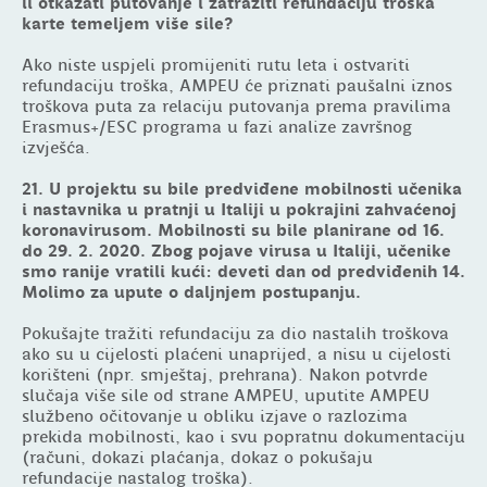
li otkazati putovanje i zatražiti refundaciju troška
karte temeljem više sile?
Ako niste uspjeli promijeniti rutu leta i ostvariti
refundaciju troška, AMPEU će priznati paušalni iznos
troškova puta za relaciju putovanja prema pravilima
Erasmus+/ESC programa u fazi analize završnog
izvješća.
21. U projektu su bile predviđene mobilnosti učenika
i nastavnika u pratnji u Italiji u pokrajini zahvaćenoj
koronavirusom. Mobilnosti su bile planirane od 16.
do 29. 2. 2020. Zbog pojave virusa u Italiji, učenike
smo ranije vratili kući: deveti dan od predviđenih 14.
Molimo za upute o daljnjem postupanju.
Pokušajte tražiti refundaciju za dio nastalih troškova
ako su u cijelosti plaćeni unaprijed, a nisu u cijelosti
korišteni (npr. smještaj, prehrana). Nakon potvrde
slučaja više sile od strane AMPEU, uputite AMPEU
službeno očitovanje u obliku izjave o razlozima
prekida mobilnosti, kao i svu popratnu dokumentaciju
(računi, dokazi plaćanja, dokaz o pokušaju
refundacije nastalog troška).