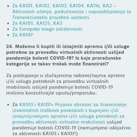
Za KA101, KA102, KA103, KA104, KA116, KA2 –
Aktivnosti učenja, podučavanja i osposobljavanja te
Transnacionalni projektni sastanci
Za KA105, KA125, KA3
Za Europske snage solidarnosti
Za KA107
24. Možemo li kupiti ili iznajmiti opremu i/ili usluge
potrebne za provedbu virtualnih aktivnosti uslijed
pandemije bolesti COVID-19? Iz koje proračunske
kategorije se takav trošak može financirati?
Za postupanje u slučajevima nabave/najma opreme
i/ili usluga potrebnih za provedbu virtualnih
mobilnosti uslijed pandemije bolesti COVID-19
molimo konzultirajte uputu/preporuku:
Za
KA103 i KA107
+
Prijavni obrazac za financiranje
izvanrednih troškova povezanih s kupnjom i/ili
iznajmljivanjem opreme i/ili usluga potrebnih za
provedbu aktivnosti virtualne mobilnosti
uslijed
pandemije bolesti COVID-19 (namijenjeno isključivo
za aktivnosti KA103 i KA107!)