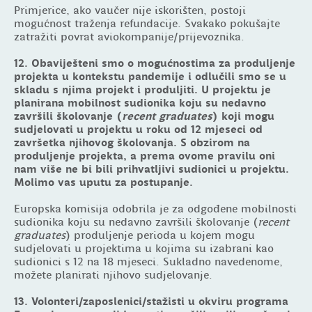
Primjerice, ako vaučer nije iskorišten, postoji
mogućnost traženja refundacije. Svakako pokušajte
zatražiti povrat aviokompanije/prijevoznika.
12. Obaviješteni smo o mogućnostima za produljenje
projekta u kontekstu pandemije i odlučili smo se u
skladu s njima projekt i produljiti. U projektu je
planirana mobilnost sudionika koju su nedavno
završili školovanje (
recent graduates
) koji mogu
sudjelovati u projektu u roku od 12 mjeseci od
završetka njihovog školovanja. S obzirom na
produljenje projekta, a prema ovome pravilu oni
nam više ne bi bili prihvatljivi sudionici u projektu.
Molimo vas uputu za postupanje.
Europska komisija odobrila je za odgođene mobilnosti
sudionika koju su nedavno završili školovanje (
recent
graduates
) produljenje perioda u kojem mogu
sudjelovati u projektima u kojima su izabrani kao
sudionici s 12 na 18 mjeseci. Sukladno navedenome,
možete planirati njihovo sudjelovanje.
13. Volonteri/zaposlenici/stažisti u okviru programa